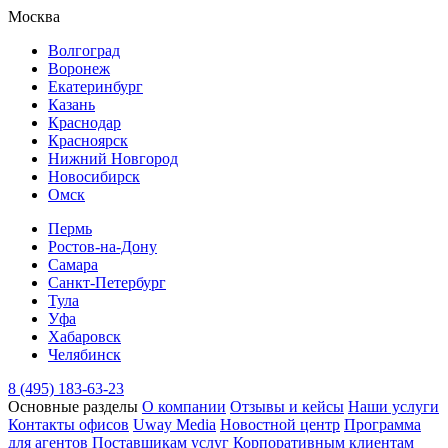
Москва
Волгоград
Воронеж
Екатеринбург
Казань
Краснодар
Красноярск
Нижний Новгород
Новосибирск
Омск
Пермь
Ростов-на-Дону
Самара
Санкт-Петербург
Тула
Уфа
Хабаровск
Челябинск
8 (495) 183-63-23
Основные разделы
О компании
Отзывы и кейсы
Наши услуги
Контакты офисов
Uway Media
Новостной центр
Программа
для агентов
Поставщикам услуг
Корпоративным клиентам