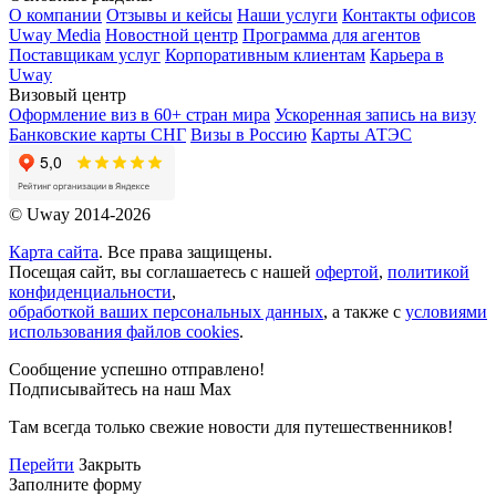
О компании
Отзывы и кейсы
Наши услуги
Контакты офисов
Uway Media
Новостной центр
Программа для агентов
Поставщикам услуг
Корпоративным клиентам
Карьера в
Uway
Визовый центр
Оформление виз в 60+ стран мира
Ускоренная запись на визу
Банковские карты СНГ
Визы в Россию
Карты АТЭС
© Uway 2014-2026
Карта сайта
. Все права защищены.
Посещая сайт, вы соглашаетесь с нашей
офертой
,
политикой
конфиденциальности
,
обработкой ваших персональных данных
, а также с
условиями
использования файлов cookies
.
Сообщение успешно отправлено!
Подписывайтесь на наш Max
Там всегда только свежие новости для путешественников!
Перейти
Закрыть
Заполните форму