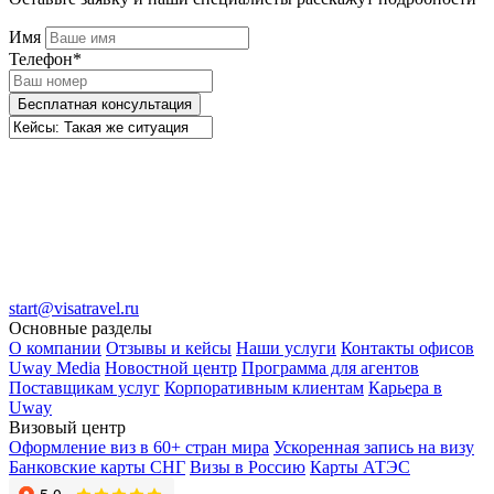
Имя
Телефон*
Бесплатная консультация
start@visatravel.ru
Основные разделы
О компании
Отзывы и кейсы
Наши услуги
Контакты офисов
Uway Media
Новостной центр
Программа для агентов
Поставщикам услуг
Корпоративным клиентам
Карьера в
Uway
Визовый центр
Оформление виз в 60+ стран мира
Ускоренная запись на визу
Банковские карты СНГ
Визы в Россию
Карты АТЭС