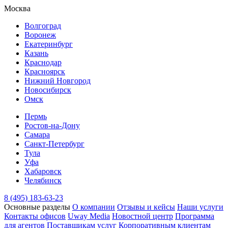
Москва
Волгоград
Воронеж
Екатеринбург
Казань
Краснодар
Красноярск
Нижний Новгород
Новосибирск
Омск
Пермь
Ростов-на-Дону
Самара
Санкт-Петербург
Тула
Уфа
Хабаровск
Челябинск
8 (495) 183-63-23
Основные разделы
О компании
Отзывы и кейсы
Наши услуги
Контакты офисов
Uway Media
Новостной центр
Программа
для агентов
Поставщикам услуг
Корпоративным клиентам