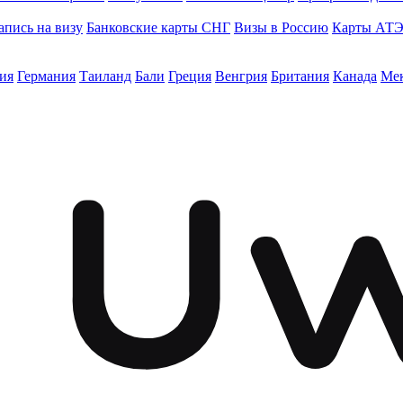
апись на визу
Банковские карты СНГ
Визы в Россию
Карты АТ
ия
Германия
Таиланд
Бали
Греция
Венгрия
Британия
Канада
Ме