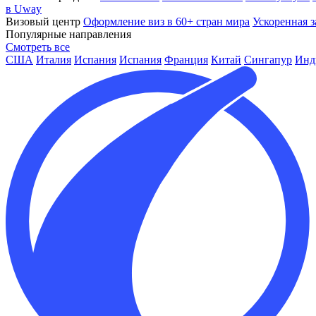
в Uway
Визовый центр
Оформление виз в 60+ стран мира
Ускоренная з
Популярные направления
Смотреть все
США
Италия
Испания
Испания
Франция
Китай
Сингапур
Инд