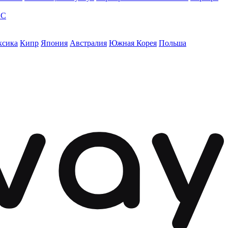
ЭС
ксика
Кипр
Япония
Австралия
Южная Корея
Польша