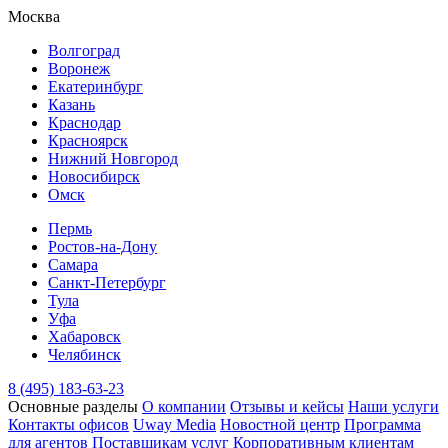
Москва
Волгоград
Воронеж
Екатеринбург
Казань
Краснодар
Красноярск
Нижний Новгород
Новосибирск
Омск
Пермь
Ростов-на-Дону
Самара
Санкт-Петербург
Тула
Уфа
Хабаровск
Челябинск
8 (495) 183-63-23
Основные разделы
О компании
Отзывы и кейсы
Наши услуги
Контакты офисов
Uway Media
Новостной центр
Программа
для агентов
Поставщикам услуг
Корпоративным клиентам