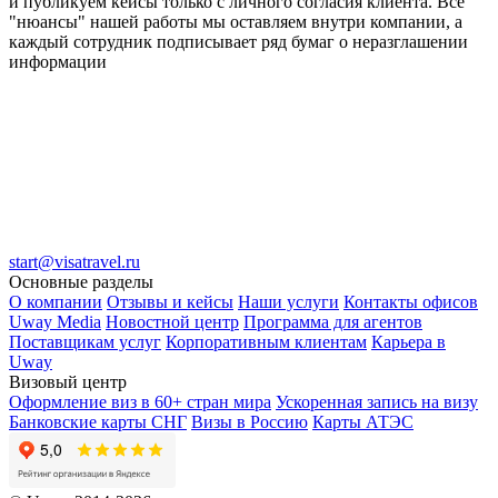
и публикуем кейсы только с личного согласия клиента. Все
"нюансы" нашей работы мы оставляем внутри компании, а
каждый сотрудник подписывает ряд бумаг о неразглашении
информации
start@visatravel.ru
Основные разделы
О компании
Отзывы и кейсы
Наши услуги
Контакты офисов
Uway Media
Новостной центр
Программа для агентов
Поставщикам услуг
Корпоративным клиентам
Карьера в
Uway
Визовый центр
Оформление виз в 60+ стран мира
Ускоренная запись на визу
Банковские карты СНГ
Визы в Россию
Карты АТЭС