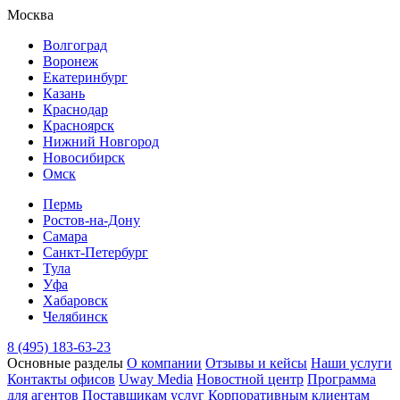
Москва
Волгоград
Воронеж
Екатеринбург
Казань
Краснодар
Красноярск
Нижний Новгород
Новосибирск
Омск
Пермь
Ростов-на-Дону
Самара
Санкт-Петербург
Тула
Уфа
Хабаровск
Челябинск
8 (495) 183-63-23
Основные разделы
О компании
Отзывы и кейсы
Наши услуги
Контакты офисов
Uway Media
Новостной центр
Программа
для агентов
Поставщикам услуг
Корпоративным клиентам