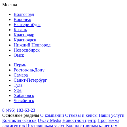
Москва
Волгоград
Воронеж
Екатеринбург
Казань
Краснодар
Красноярск
Нижний Новгород
Новосибирск
Омск
Пермь
Ростов-на-Дону
Самара
Санкт-Петербург
Тула
Уфа
Хабаровск
Челябинск
8 (495) 183-63-23
Основные разделы
О компании
Отзывы и кейсы
Наши услуги
Контакты офисов
Uway Media
Новостной центр
Программа
для агентов
Поставщикам услуг
Корпоративным клиентам