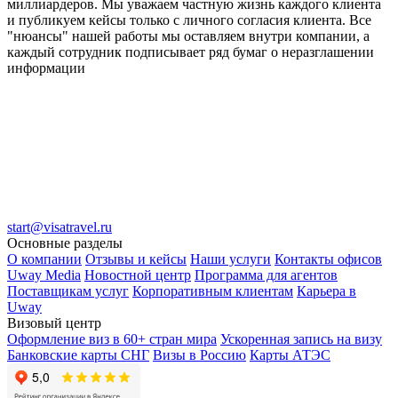
миллиардеров. Мы уважаем частную жизнь каждого клиента
и публикуем кейсы только с личного согласия клиента. Все
"нюансы" нашей работы мы оставляем внутри компании, а
каждый сотрудник подписывает ряд бумаг о неразглашении
информации
start@visatravel.ru
Основные разделы
О компании
Отзывы и кейсы
Наши услуги
Контакты офисов
Uway Media
Новостной центр
Программа для агентов
Поставщикам услуг
Корпоративным клиентам
Карьера в
Uway
Визовый центр
Оформление виз в 60+ стран мира
Ускоренная запись на визу
Банковские карты СНГ
Визы в Россию
Карты АТЭС