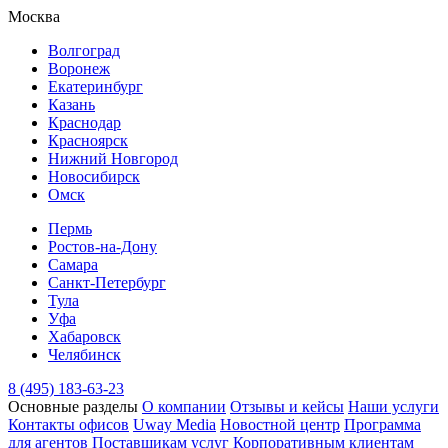
Москва
Волгоград
Воронеж
Екатеринбург
Казань
Краснодар
Красноярск
Нижний Новгород
Новосибирск
Омск
Пермь
Ростов-на-Дону
Самара
Санкт-Петербург
Тула
Уфа
Хабаровск
Челябинск
8 (495) 183-63-23
Основные разделы
О компании
Отзывы и кейсы
Наши услуги
Контакты офисов
Uway Media
Новостной центр
Программа
для агентов
Поставщикам услуг
Корпоративным клиентам