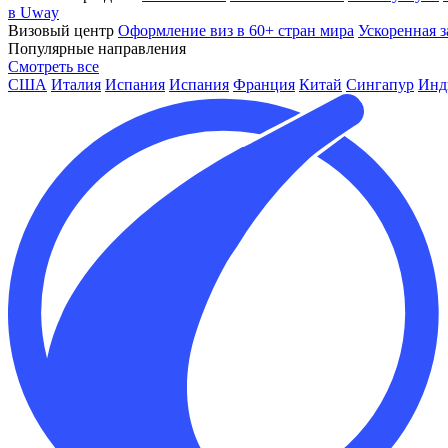
в Uway
Визовый центр
Оформление виз в 60+ стран мира
Ускоренная з
Популярные направления
Смотреть все
США
Италия
Испания
Испания
Франция
Китай
Сингапур
Инд