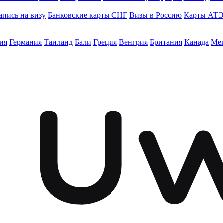
апись на визу
Банковские карты СНГ
Визы в Россию
Карты АТ
ия
Германия
Таиланд
Бали
Греция
Венгрия
Британия
Канада
Ме