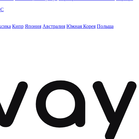
ЭС
ксика
Кипр
Япония
Австралия
Южная Корея
Польша