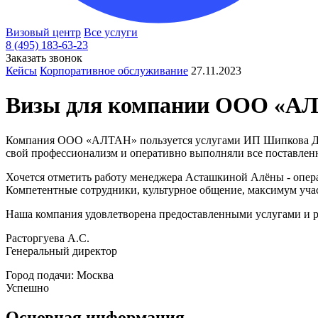
Визовый центр
Все услуги
8 (495) 183-63-23
Заказать звонок
Кейсы
Корпоративное обслуживание
27.11.2023
Визы для компании OOO «А
Компания ООО «АЛТАН» пользуется услугами ИП Шипкова Дени
свой профессионализм и оперативно выполняли все поставленн
Хочется отметить работу менеджера Асташкиной Алёны - опера
Компетентные сотрудники, культурное общение, максимум уча
Наша компания удовлетворена предоставленными услугами и р
Расторгуева А.С.
Генеральный директор
Город подачи: Москва
Успешно
Основная информация