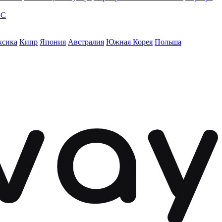
ЭС
ксика
Кипр
Япония
Австралия
Южная Корея
Польша