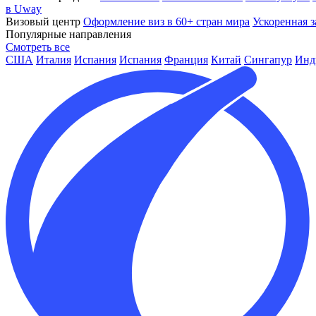
в Uway
Визовый центр
Оформление виз в 60+ стран мира
Ускоренная з
Популярные направления
Смотреть все
США
Италия
Испания
Испания
Франция
Китай
Сингапур
Инд