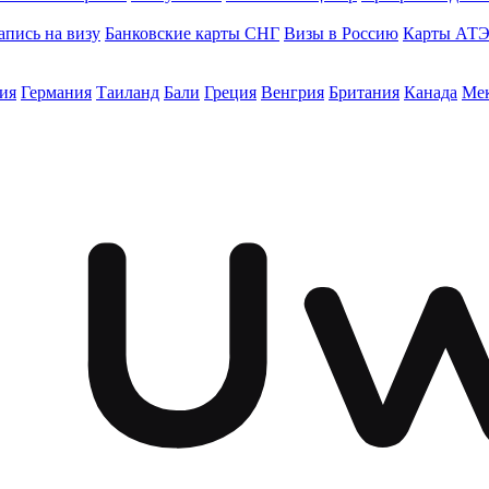
апись на визу
Банковские карты СНГ
Визы в Россию
Карты АТ
ия
Германия
Таиланд
Бали
Греция
Венгрия
Британия
Канада
Ме