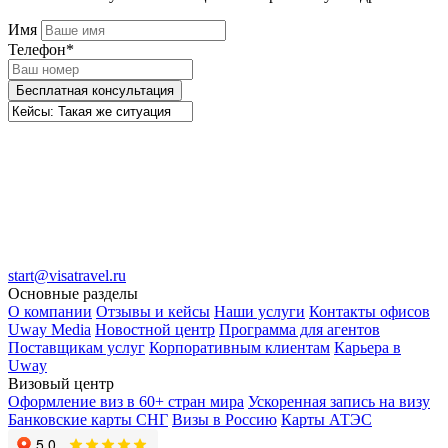
Имя
Телефон*
Бесплатная консультация
start@visatravel.ru
Основные разделы
О компании
Отзывы и кейсы
Наши услуги
Контакты офисов
Uway Media
Новостной центр
Программа для агентов
Поставщикам услуг
Корпоративным клиентам
Карьера в
Uway
Визовый центр
Оформление виз в 60+ стран мира
Ускоренная запись на визу
Банковские карты СНГ
Визы в Россию
Карты АТЭС