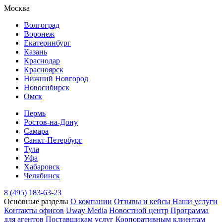
Москва
Волгоград
Воронеж
Екатеринбург
Казань
Краснодар
Красноярск
Нижний Новгород
Новосибирск
Омск
Пермь
Ростов-на-Дону
Самара
Санкт-Петербург
Тула
Уфа
Хабаровск
Челябинск
8 (495) 183-63-23
Основные разделы
О компании
Отзывы и кейсы
Наши услуги
Контакты офисов
Uway Media
Новостной центр
Программа
для агентов
Поставщикам услуг
Корпоративным клиентам