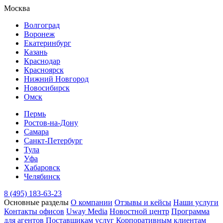
Москва
Волгоград
Воронеж
Екатеринбург
Казань
Краснодар
Красноярск
Нижний Новгород
Новосибирск
Омск
Пермь
Ростов-на-Дону
Самара
Санкт-Петербург
Тула
Уфа
Хабаровск
Челябинск
8 (495) 183-63-23
Основные разделы
О компании
Отзывы и кейсы
Наши услуги
Контакты офисов
Uway Media
Новостной центр
Программа
для агентов
Поставщикам услуг
Корпоративным клиентам