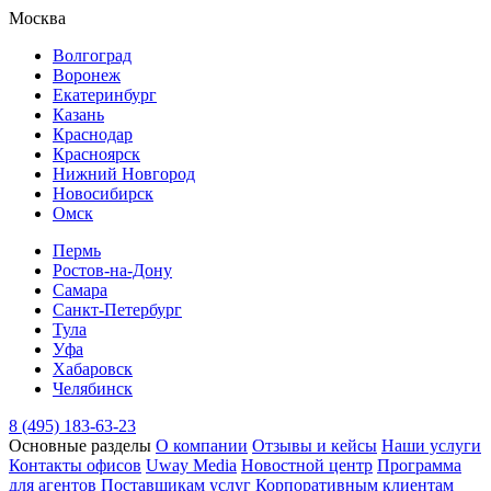
Москва
Волгоград
Воронеж
Екатеринбург
Казань
Краснодар
Красноярск
Нижний Новгород
Новосибирск
Омск
Пермь
Ростов-на-Дону
Самара
Санкт-Петербург
Тула
Уфа
Хабаровск
Челябинск
8 (495) 183-63-23
Основные разделы
О компании
Отзывы и кейсы
Наши услуги
Контакты офисов
Uway Media
Новостной центр
Программа
для агентов
Поставщикам услуг
Корпоративным клиентам