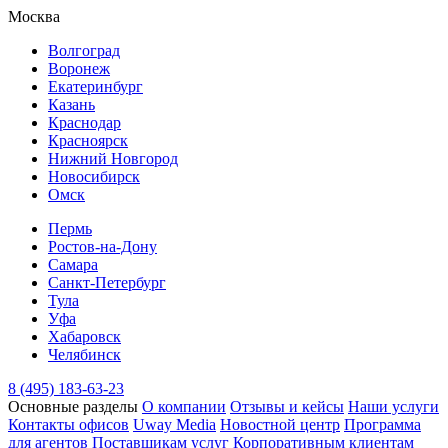
Москва
Волгоград
Воронеж
Екатеринбург
Казань
Краснодар
Красноярск
Нижний Новгород
Новосибирск
Омск
Пермь
Ростов-на-Дону
Самара
Санкт-Петербург
Тула
Уфа
Хабаровск
Челябинск
8 (495) 183-63-23
Основные разделы
О компании
Отзывы и кейсы
Наши услуги
Контакты офисов
Uway Media
Новостной центр
Программа
для агентов
Поставщикам услуг
Корпоративным клиентам