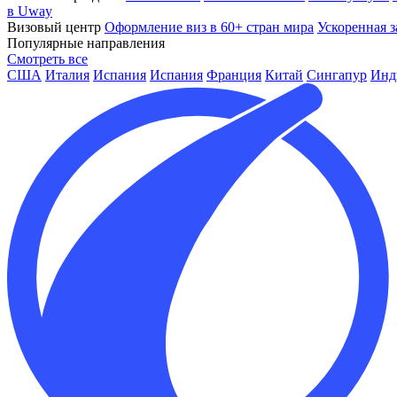
в Uway
Визовый центр
Оформление виз в 60+ стран мира
Ускоренная з
Популярные направления
Смотреть все
США
Италия
Испания
Испания
Франция
Китай
Сингапур
Инд