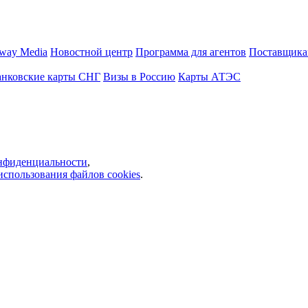
way Media
Новостной центр
Программа для агентов
Поставщика
анковские карты СНГ
Визы в Россию
Карты АТЭС
нфиденциальности
,
использования файлов cookies
.