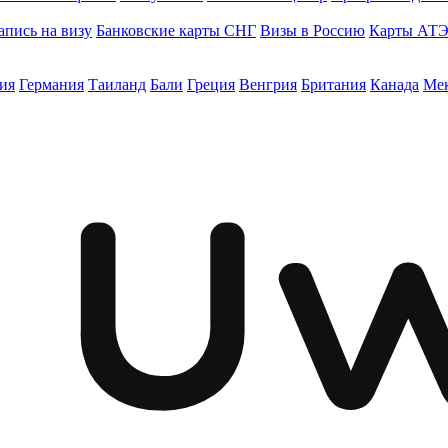
апись на визу
Банковские карты СНГ
Визы в Россию
Карты АТ
ия
Германия
Таиланд
Бали
Греция
Венгрия
Британия
Канада
Ме