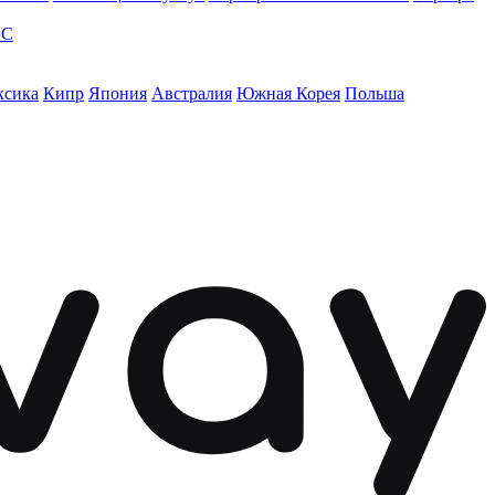
ЭС
ксика
Кипр
Япония
Австралия
Южная Корея
Польша