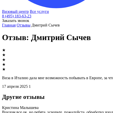
Визовый центр
Все услуги
8 (495) 183-63-23
Заказать звонок
Главная
Отзывы
Дмитрий Сычев
Отзыв: Дмитрий Сычев
★
★
★
★
★
Виза в Италию дала мне возможность побывать в Европе, за ч
17 апреля 2025
1
Другие отзывы
Кристина Малышева
Вцелом все ок, но ребята, ускорьте, пожалуйста, обработку вх