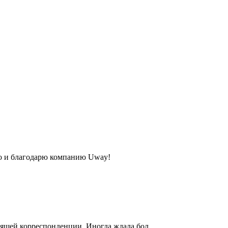
то и благодарю компанию Uway!
одящей корреспонденции. Иногда ждала бол...