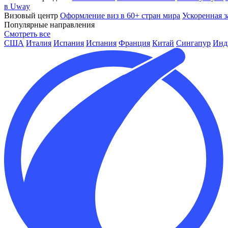
в Uway
Визовый центр
Оформление виз в 60+ стран мира
Ускоренная з
Популярные направления
Смотреть все
США
Италия
Испания
Испания
Франция
Китай
Сингапур
Инд