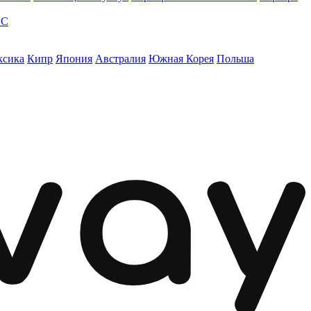
ЭС
ксика
Кипр
Япония
Австралия
Южная Корея
Польша