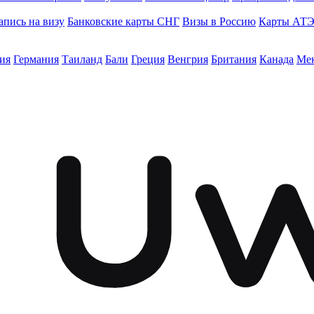
апись на визу
Банковские карты СНГ
Визы в Россию
Карты АТ
ия
Германия
Таиланд
Бали
Греция
Венгрия
Британия
Канада
Ме