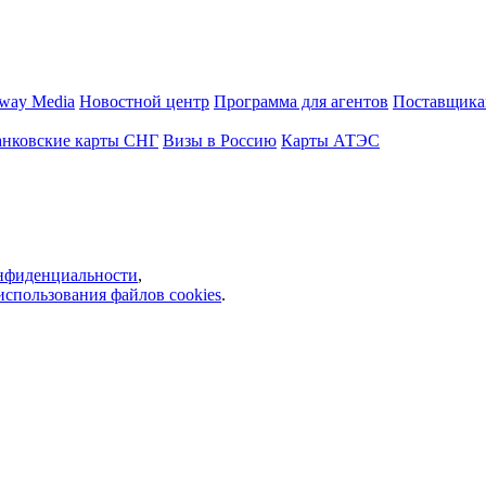
way Media
Новостной центр
Программа для агентов
Поставщика
анковские карты СНГ
Визы в Россию
Карты АТЭС
нфиденциальности
,
использования файлов cookies
.