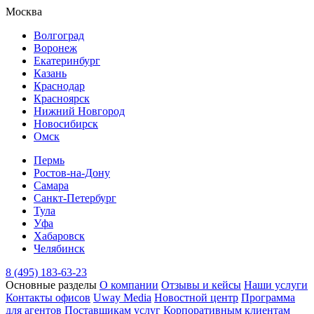
Москва
Волгоград
Воронеж
Екатеринбург
Казань
Краснодар
Красноярск
Нижний Новгород
Новосибирск
Омск
Пермь
Ростов-на-Дону
Самара
Санкт-Петербург
Тула
Уфа
Хабаровск
Челябинск
8 (495) 183-63-23
Основные разделы
О компании
Отзывы и кейсы
Наши услуги
Контакты офисов
Uway Media
Новостной центр
Программа
для агентов
Поставщикам услуг
Корпоративным клиентам