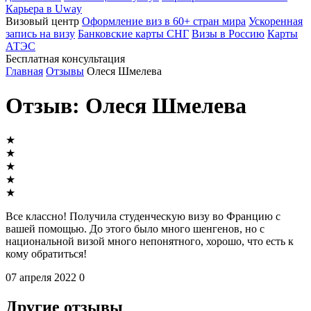
Карьера в Uway
Визовый центр
Оформление виз в 60+ стран мира
Ускоренная
запись на визу
Банковские карты СНГ
Визы в Россию
Карты
АТЭС
Бесплатная консультация
Главная
Отзывы
Олеся Шмелева
Отзыв: Олеся Шмелева
★
★
★
★
★
Все классно! Получила студенческую визу во Францию с
вашей помощью. До этого было много шенгенов, но с
национальной визой много непонятного, хорошо, что есть к
кому обратиться!
07 апреля 2022
0
Другие отзывы