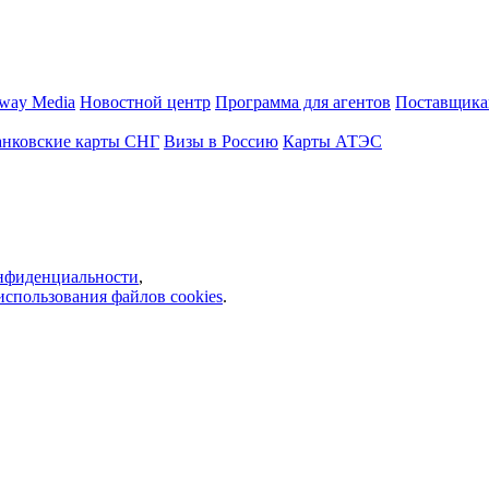
way Media
Новостной центр
Программа для агентов
Поставщика
анковские карты СНГ
Визы в Россию
Карты АТЭС
нфиденциальности
,
использования файлов cookies
.