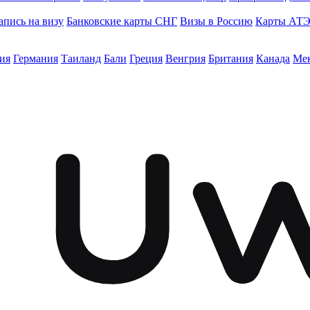
апись на визу
Банковские карты СНГ
Визы в Россию
Карты АТ
ия
Германия
Таиланд
Бали
Греция
Венгрия
Британия
Канада
Ме