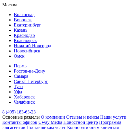
Москва
Волгоград
Воронеж
Екатеринбург
Казань
Краснодар
Красноярск
Нижний Новгород
Новосибирск
Омск
Пермь
Ростов-на-Дону
Самара
Санкт-Петербург
Тула
Уфа
Хабаровск
Челябинск
8 (495) 183-63-23
Основные разделы
О компании
Отзывы и кейсы
Наши услуги
Контакты офисов
Uway Media
Новостной центр
Программа
для агентов
Поставщикам услуг
Корпоративным клиентам