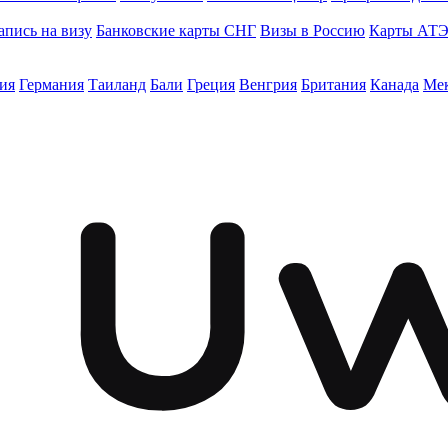
апись на визу
Банковские карты СНГ
Визы в Россию
Карты АТ
ия
Германия
Таиланд
Бали
Греция
Венгрия
Британия
Канада
Ме