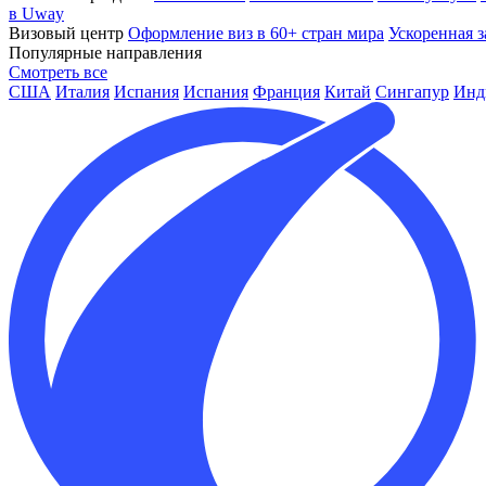
в Uway
Визовый центр
Оформление виз в 60+ стран мира
Ускоренная з
Популярные направления
Смотреть все
США
Италия
Испания
Испания
Франция
Китай
Сингапур
Инд