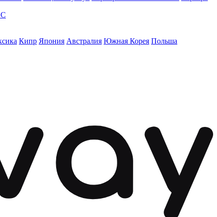
ЭС
ксика
Кипр
Япония
Австралия
Южная Корея
Польша