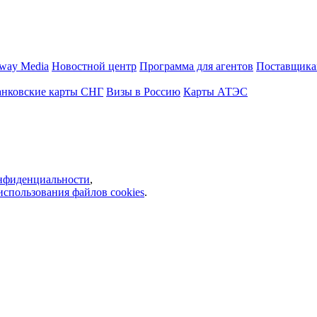
way Media
Новостной центр
Программа для агентов
Поставщика
анковские карты СНГ
Визы в Россию
Карты АТЭС
нфиденциальности
,
использования файлов cookies
.