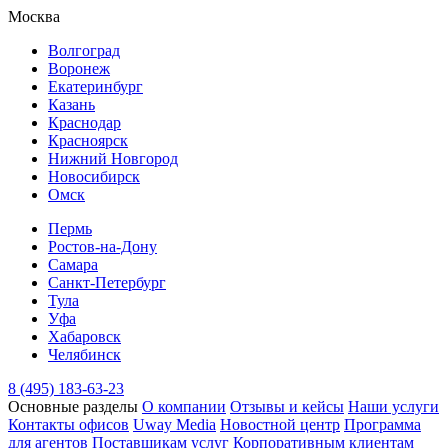
Москва
Волгоград
Воронеж
Екатеринбург
Казань
Краснодар
Красноярск
Нижний Новгород
Новосибирск
Омск
Пермь
Ростов-на-Дону
Самара
Санкт-Петербург
Тула
Уфа
Хабаровск
Челябинск
8 (495) 183-63-23
Основные разделы
О компании
Отзывы и кейсы
Наши услуги
Контакты офисов
Uway Media
Новостной центр
Программа
для агентов
Поставщикам услуг
Корпоративным клиентам