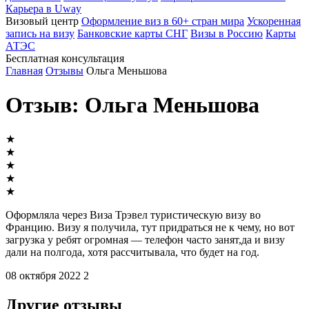
Карьера в Uway
Визовый центр
Оформление виз в 60+ стран мира
Ускоренная
запись на визу
Банковские карты СНГ
Визы в Россию
Карты
АТЭС
Бесплатная консультация
Главная
Отзывы
Ольга Меньшова
Отзыв: Ольга Меньшова
★
★
★
★
★
Оформляла через Виза Трэвел туристическую визу во
Францию. Визу я получила, тут придраться не к чему, но вот
загрузка у ребят огромная — телефон часто занят,да и визу
дали на полгода, хотя рассчитывала, что будет на год.
08 октября 2022
2
Другие отзывы