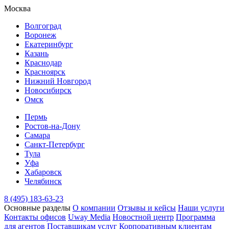
Москва
Волгоград
Воронеж
Екатеринбург
Казань
Краснодар
Красноярск
Нижний Новгород
Новосибирск
Омск
Пермь
Ростов-на-Дону
Самара
Санкт-Петербург
Тула
Уфа
Хабаровск
Челябинск
8 (495) 183-63-23
Основные разделы
О компании
Отзывы и кейсы
Наши услуги
Контакты офисов
Uway Media
Новостной центр
Программа
для агентов
Поставщикам услуг
Корпоративным клиентам