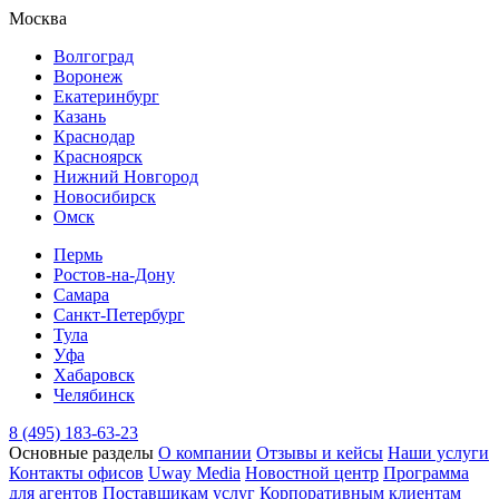
Москва
Волгоград
Воронеж
Екатеринбург
Казань
Краснодар
Красноярск
Нижний Новгород
Новосибирск
Омск
Пермь
Ростов-на-Дону
Самара
Санкт-Петербург
Тула
Уфа
Хабаровск
Челябинск
8 (495) 183-63-23
Основные разделы
О компании
Отзывы и кейсы
Наши услуги
Контакты офисов
Uway Media
Новостной центр
Программа
для агентов
Поставщикам услуг
Корпоративным клиентам