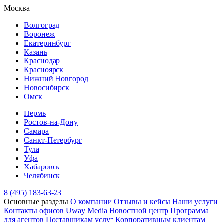
Москва
Волгоград
Воронеж
Екатеринбург
Казань
Краснодар
Красноярск
Нижний Новгород
Новосибирск
Омск
Пермь
Ростов-на-Дону
Самара
Санкт-Петербург
Тула
Уфа
Хабаровск
Челябинск
8 (495) 183-63-23
Основные разделы
О компании
Отзывы и кейсы
Наши услуги
Контакты офисов
Uway Media
Новостной центр
Программа
для агентов
Поставщикам услуг
Корпоративным клиентам