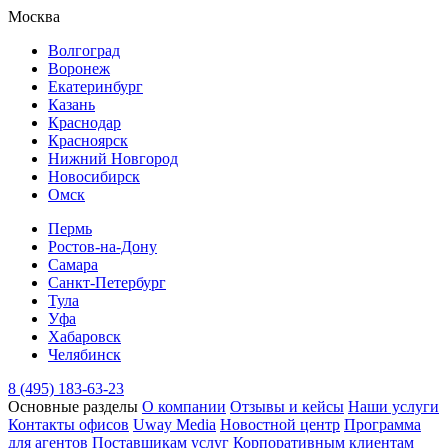
Москва
Волгоград
Воронеж
Екатеринбург
Казань
Краснодар
Красноярск
Нижний Новгород
Новосибирск
Омск
Пермь
Ростов-на-Дону
Самара
Санкт-Петербург
Тула
Уфа
Хабаровск
Челябинск
8 (495) 183-63-23
Основные разделы
О компании
Отзывы и кейсы
Наши услуги
Контакты офисов
Uway Media
Новостной центр
Программа
для агентов
Поставщикам услуг
Корпоративным клиентам