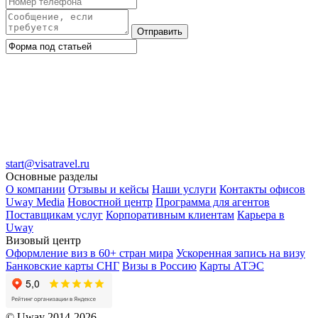
Отправить
start@visatravel.ru
Основные разделы
О компании
Отзывы и кейсы
Наши услуги
Контакты офисов
Uway Media
Новостной центр
Программа для агентов
Поставщикам услуг
Корпоративным клиентам
Карьера в
Uway
Визовый центр
Оформление виз в 60+ стран мира
Ускоренная запись на визу
Банковские карты СНГ
Визы в Россию
Карты АТЭС
© Uway 2014-2026