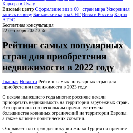
Карьера в Uway
Визовый центр
Оформление виз в 60+ стран мира
Ускоренная
запись на визу
Банковские карты СНГ
Визы в Россию
Карты
АТЭС
Бесплатная консультация
22 сентября 2022
356
Рейтинг самых популярных
стран для приобретения
недвижимости в 2022 году
Главная
Новости
Рейтинг самых популярных стран для
приобретения недвижимости в 2023 году
С начала нынешнего года многие россияне начали
приобретать недвижимость на территории зарубежных стран.
Это произошло по нескольким причинам: отмена
большинства ковидных ограничений на территории Европы,
а также влияние политических событий.
Открывает топ стран для покупки жилья Турция по причине