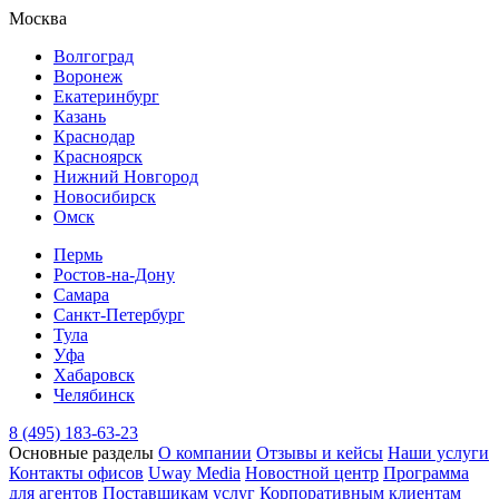
Москва
Волгоград
Воронеж
Екатеринбург
Казань
Краснодар
Красноярск
Нижний Новгород
Новосибирск
Омск
Пермь
Ростов-на-Дону
Самара
Санкт-Петербург
Тула
Уфа
Хабаровск
Челябинск
8 (495) 183-63-23
Основные разделы
О компании
Отзывы и кейсы
Наши услуги
Контакты офисов
Uway Media
Новостной центр
Программа
для агентов
Поставщикам услуг
Корпоративным клиентам