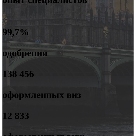
99,7%
одобрения
138 456
оформленных виз
12 833