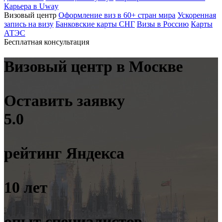
Карьера в Uway
Визовый центр
Оформление виз в 60+ стран мира
Ускоренная
запись на визу
Банковские карты СНГ
Визы в Россию
Карты
АТЭС
Бесплатная консультация
Визовый центр в Москве
Оставить заявку
5.0
рейтинг Яндекса
10 лет
опыт специалистов