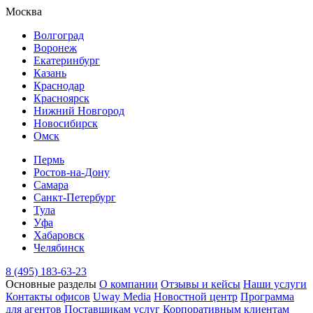
Москва
Волгоград
Воронеж
Екатеринбург
Казань
Краснодар
Красноярск
Нижний Новгород
Новосибирск
Омск
Пермь
Ростов-на-Дону
Самара
Санкт-Петербург
Тула
Уфа
Хабаровск
Челябинск
8 (495) 183-63-23
Основные разделы
О компании
Отзывы и кейсы
Наши услуги
Контакты офисов
Uway Media
Новостной центр
Программа
для агентов
Поставщикам услуг
Корпоративным клиентам