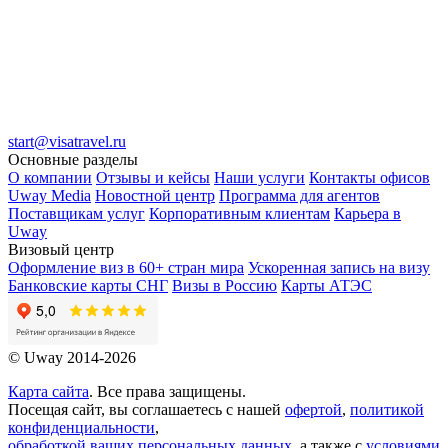
start@visatravel.ru
Основные разделы
О компании
Отзывы и кейсы
Наши услуги
Контакты офисов
Uway Media
Новостной центр
Программа для агентов
Поставщикам услуг
Корпоративным клиентам
Карьера в
Uway
Визовый центр
Оформление виз в 60+ стран мира
Ускоренная запись на визу
Банковские карты СНГ
Визы в Россию
Карты АТЭС
© Uway 2014-2026
Карта сайта
. Все права защищены.
Посещая сайт, вы соглашаетесь с нашей
офертой
,
политикой
конфиденциальности
,
обработкой ваших персональных данных
, а также с
условиями