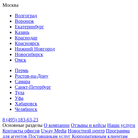
Москва
Волгоград
Воронеж
Екатеринбург
Казань
Краснодар
Красноярск
Нижний Новгород
Новосибирск
Омск
Пермь
Ростов-на-Дону
Самара
Санкт-Петербург
Тула
Уфа
Хабаровск
Челябинск
8 (495) 183-63-23
Основные разделы
О компании
Отзывы и кейсы
Наши услуги
Контакты офисов
Uway Media
Новостной центр
Программа
для агентов
Поставщикам услуг
Корпоративным клиентам