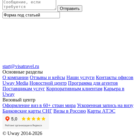
Отправить
start@visatravel.ru
Основные разделы
О компании
Отзывы и кейсы
Наши услуги
Контакты офисов
Uway Media
Новостной центр
Программа для агентов
Поставщикам услуг
Корпоративным клиентам
Карьера в
Uway
Визовый центр
Оформление виз в 60+ стран мира
Ускоренная запись на визу
Банковские карты СНГ
Визы в Россию
Карты АТЭС
© Uway 2014-2026