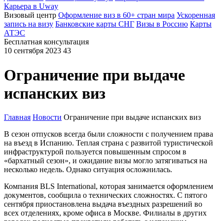
Карьера в Uway
Визовый центр
Оформление виз в 60+ стран мира
Ускоренная
запись на визу
Банковские карты СНГ
Визы в Россию
Карты
АТЭС
Бесплатная консультация
10 сентября 2023
43
Ограничение при выдаче
испанских виз
Главная
Новости
Ограничение при выдаче испанских виз
В сезон отпусков всегда были сложности с получением права
на въезд в Испанию. Теплая страна с развитой туристической
инфраструктурой пользуется повышенным спросом в
«бархатный сезон», и ожидание визы могло затягиваться на
несколько недель. Однако ситуация осложнилась.
Компания BLS International, которая занимается оформлением
документов, сообщила о технических сложностях. С пятого
сентября приостановлена выдача въездных разрешений во
всех отделениях, кроме офиса в Москве. Филиалы в других