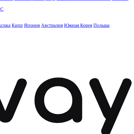
ЭС
ксика
Кипр
Япония
Австралия
Южная Корея
Польша