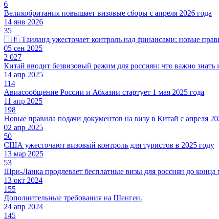
6
Великобритания повышает визовые сборы с апреля 2026 года
14 янв 2026
35
🇹🇭 Таиланд ужесточает контроль над финансами: новые прави
05 сен 2025
2 027
Китай вводит безвизовый режим для россиян: что важно знать
14 апр 2025
114
Авиасообщение России и Абхазии стартует 1 мая 2025 года
11 апр 2025
198
Новые правила подачи документов на визу в Китай с апреля 20
02 апр 2025
50
США ужесточают визовый контроль для туристов в 2025 году
13 мар 2025
53
Шри-Ланка продлевает бесплатные визы для россиян до конца 
13 окт 2024
155
Дополнительные требования на Шенген.
24 апр 2024
145