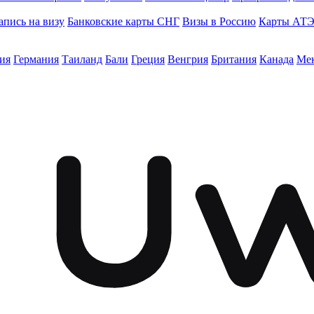
апись на визу
Банковские карты СНГ
Визы в Россию
Карты АТ
ия
Германия
Таиланд
Бали
Греция
Венгрия
Британия
Канада
Ме