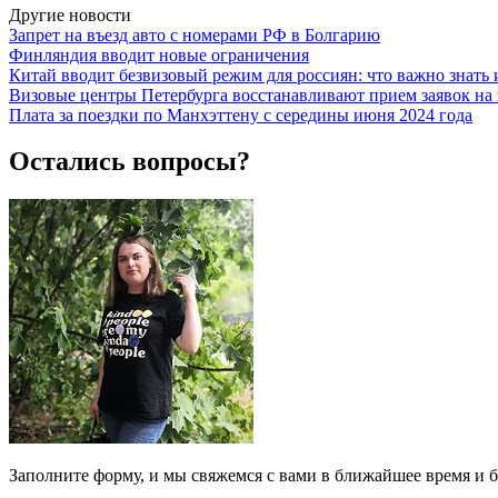
Другие новости
Запрет на въезд авто с номерами РФ в Болгарию
Финляндия вводит новые ограничения
Китай вводит безвизовый режим для россиян: что важно знать
Визовые центры Петербурга восстанавливают прием заявок н
Плата за поездки по Манхэттену с середины июня 2024 года
Остались вопросы?
Заполните форму, и мы свяжемся с вами в ближайшее время и б