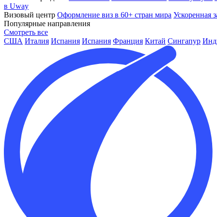
в Uway
Визовый центр
Оформление виз в 60+ стран мира
Ускоренная з
Популярные направления
Смотреть все
США
Италия
Испания
Испания
Франция
Китай
Сингапур
Инд