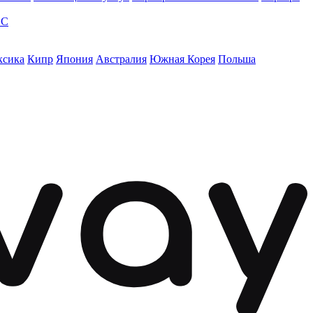
ЭС
ксика
Кипр
Япония
Австралия
Южная Корея
Польша