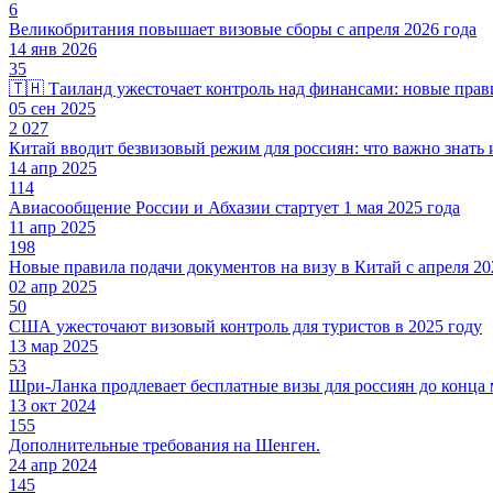
6
Великобритания повышает визовые сборы с апреля 2026 года
14 янв 2026
35
🇹🇭 Таиланд ужесточает контроль над финансами: новые прави
05 сен 2025
2 027
Китай вводит безвизовый режим для россиян: что важно знать
14 апр 2025
114
Авиасообщение России и Абхазии стартует 1 мая 2025 года
11 апр 2025
198
Новые правила подачи документов на визу в Китай с апреля 20
02 апр 2025
50
США ужесточают визовый контроль для туристов в 2025 году
13 мар 2025
53
Шри-Ланка продлевает бесплатные визы для россиян до конца 
13 окт 2024
155
Дополнительные требования на Шенген.
24 апр 2024
145