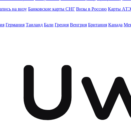
апись на визу
Банковские карты СНГ
Визы в Россию
Карты АТ
ия
Германия
Таиланд
Бали
Греция
Венгрия
Британия
Канада
Ме