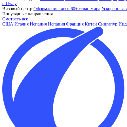
в Uway
Визовый центр
Оформление виз в 60+ стран мира
Ускоренная з
Популярные направления
Смотреть все
США
Италия
Испания
Испания
Франция
Китай
Сингапур
Инд