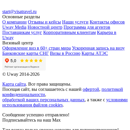
start@visatravel.ru
Основные разделы
О компании
Отзывы и кейсы
Наши услуги
Контакты офисов
Uway Media
Новостной центр
Программа для агентов
Поставщикам услуг
Корпоративным клиентам
Карьера в
Uway
Визовый центр
Оформление виз в 60+ стран мира
Ускоренная запись на визу
Банковские карты СНГ
Визы в Россию
Карты АТЭС
© Uway 2014-2026
Карта сайта
. Все права защищены.
Посещая сайт, вы соглашаетесь с нашей
офертой
,
политикой
конфиденциальности
,
обработкой ваших персональных данных
, а также с
условиями
использования файлов cookies
.
Сообщение успешно отправлено!
Подписывайтесь на наш Max
Там всегда только свежие новости для путешественников!