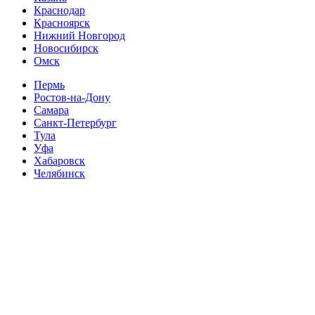
Краснодар
Красноярск
Нижний Новгород
Новосибирск
Омск
Пермь
Ростов-на-Дону
Самара
Санкт-Петербург
Тула
Уфа
Хабаровск
Челябинск