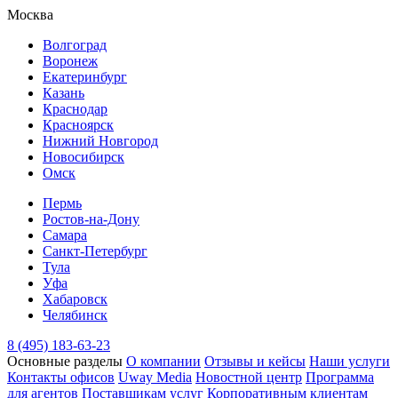
Москва
Волгоград
Воронеж
Екатеринбург
Казань
Краснодар
Красноярск
Нижний Новгород
Новосибирск
Омск
Пермь
Ростов-на-Дону
Самара
Санкт-Петербург
Тула
Уфа
Хабаровск
Челябинск
8 (495) 183-63-23
Основные разделы
О компании
Отзывы и кейсы
Наши услуги
Контакты офисов
Uway Media
Новостной центр
Программа
для агентов
Поставщикам услуг
Корпоративным клиентам