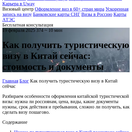
Карьера в Uway
Визовый центр
Оформление виз в 60+ стран мира
Ускоренная
запись на визу
Банковские карты СНГ
Визы в Россию
Карты
АТЭС
Бесплатная консультация
19 февраля 2025
374
~ 10 мин
Как получить туристическую
визу в Китай сейчас:
стоимость и документы
Главная
Блог
Как получить туристическую визу в Китай
сейчас
Разбираем особенности оформления китайской туристической
визы: нужна ли россиянам, цена, виды, какие документы
нужны, срок действия и пребывания, сложно ли получить, как
сделать визу пошагово.
Содержание