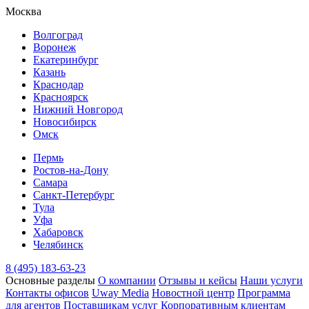
Москва
Волгоград
Воронеж
Екатеринбург
Казань
Краснодар
Красноярск
Нижний Новгород
Новосибирск
Омск
Пермь
Ростов-на-Дону
Самара
Санкт-Петербург
Тула
Уфа
Хабаровск
Челябинск
8 (495) 183-63-23
Основные разделы
О компании
Отзывы и кейсы
Наши услуги
Контакты офисов
Uway Media
Новостной центр
Программа
для агентов
Поставщикам услуг
Корпоративным клиентам