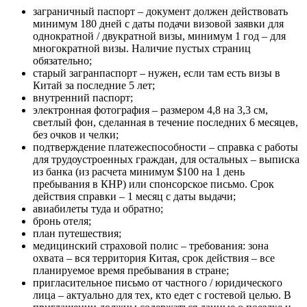
заграничный паспорт – документ должен действовать
минимум 180 дней с даты подачи визовой заявки для
однократной / двукратной визы, минимум 1 год – для
многократной визы. Наличие пустых страниц
обязательно;
старый загранпаспорт – нужен, если там есть визы в
Китай за последние 5 лет;
внутренний паспорт;
электронная фотография – размером 4,8 на 3,3 см,
светлый фон, сделанная в течение последних 6 месяцев,
без очков и челки;
подтверждение платежеспособности – справка с работы
для трудоустроенных граждан, для остальных – выписка
из банка (из расчета минимум $100 на 1 день
пребывания в КНР) или спонсорское письмо. Срок
действия справки – 1 месяц с даты выдачи;
авиабилеты туда и обратно;
бронь отеля;
план путешествия;
медицинский страховой полис – требования: зона
охвата – вся территория Китая, срок действия – все
планируемое время пребывания в стране;
пригласительное письмо от частного / юридического
лица – актуально для тех, кто едет с гостевой целью. В