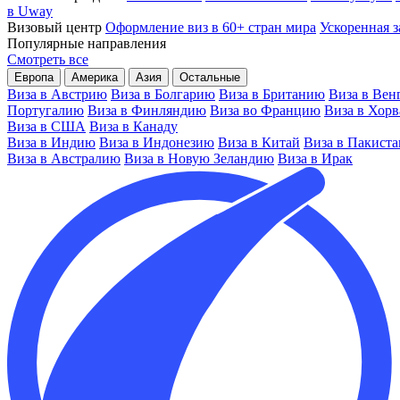
в Uway
Визовый центр
Оформление виз в 60+ стран мира
Ускоренная з
Популярные направления
Смотреть все
Европа
Америка
Азия
Остальные
Виза в Австрию
Виза в Болгарию
Виза в Британию
Виза в Вен
Португалию
Виза в Финляндию
Виза во Францию
Виза в Хор
Виза в США
Виза в Канаду
Виза в Индию
Виза в Индонезию
Виза в Китай
Виза в Пакиста
Виза в Австралию
Виза в Новую Зеландию
Виза в Ирак