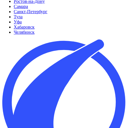
Ростов-на-Дону
Самара
Санкт-Петербург
Тула
Уфа
Хабаровск
Челябинск