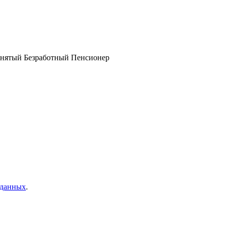
анятый
Безработный
Пенсионер
 данных
.