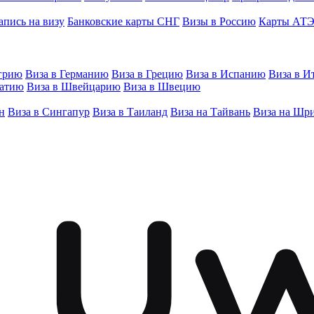
апись на визу
Банковские карты СНГ
Визы в Россию
Карты АТ
грию
Виза в Германию
Виза в Грецию
Виза в Испанию
Виза в И
ватию
Виза в Швейцарию
Виза в Швецию
н
Виза в Сингапур
Виза в Таиланд
Виза на Тайвань
Виза на Шр