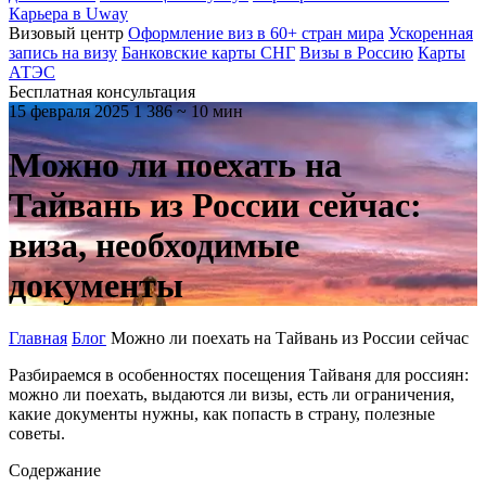
Карьера в Uway
Визовый центр
Оформление виз в 60+ стран мира
Ускоренная
запись на визу
Банковские карты СНГ
Визы в Россию
Карты
АТЭС
Бесплатная консультация
15 февраля 2025
1 386
~ 10 мин
Можно ли поехать на
Тайвань из России сейчас:
виза, необходимые
документы
Главная
Блог
Можно ли поехать на Тайвань из России сейчас
Разбираемся в особенностях посещения Тайваня для россиян:
можно ли поехать, выдаются ли визы, есть ли ограничения,
какие документы нужны, как попасть в страну, полезные
советы.
Содержание