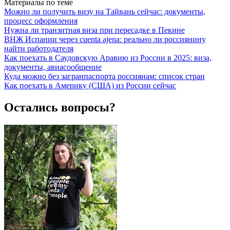
Материалы по теме
Можно ли получить визу на Тайвань сейчас: документы,
процесс оформления
Нужна ли транзитная виза при пересадке в Пекине
ВНЖ Испании через cuenta ajena: реально ли россиянину
найти работодателя
Как поехать в Саудовскую Аравию из России в 2025: виза,
документы, авиасообщение
Куда можно без загранпаспорта россиянам: список стран
Как поехать в Америку (США) из России сейчас
Остались вопросы?