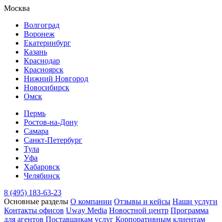
Москва
Волгоград
Воронеж
Екатеринбург
Казань
Краснодар
Красноярск
Нижний Новгород
Новосибирск
Омск
Пермь
Ростов-на-Дону
Самара
Санкт-Петербург
Тула
Уфа
Хабаровск
Челябинск
8 (495) 183-63-23
Основные разделы
О компании
Отзывы и кейсы
Наши услуги
Контакты офисов
Uway Media
Новостной центр
Программа
для агентов
Поставщикам услуг
Корпоративным клиентам