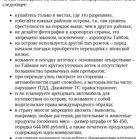
следующее:
купайтесь только в местах, где это разрешено;
избегайте южных районов острова, т.к. там уровень
преступности на порядок выше, чем в других районах;
не делайте фотографии в аэропортах страны, это
запрещено законом, исключение – аэропорты Тайбэя;
на острове используется другой тип розеток – перед
началом поездки приобретите переходник с японской
вилки;
возьмите в поездку аптечку с основными лекарствами –
на Тайване нет круглосуточных аптек и отсутствуют
большинство привычных нам препаратов;
при переходе улиц смотрите по сторонам –
автомобилисты ездят спокойно, а мотоциклисты часто
нарушают ПДД. Движение ТС правостороннее;
если планируете арендовать автомобиль для
путешествия по острову, то возьмите с собой
водительские права международного образца;
в страну многое запрещено ввозить / вывозить,
например, любые растения, растительные и животные
продукты (особенно мясо – размер штрафа от $6 450,
порядка 644 000 рублей), а также печатную продукцию,
содержащую идеи коммунизма;
для снятия наличных пользуйтесь банкоматами крупных