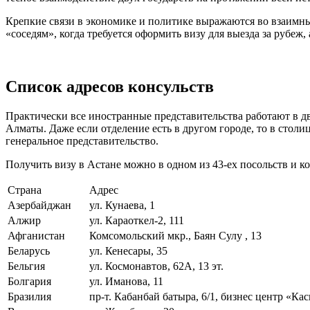
Крепкие связи в экономике и политике выражаются во взаимны
«соседям», когда требуется оформить визу для выезда за рубеж,
Список адресов консульств
Практически все иностранные представительства работают в дв
Алматы. Даже если отделение есть в другом городе, то в столи
генеральное представительство.
Получить визу в Астане можно в одном из 43-ех посольств и к
Страна
Адрес
Азербайджан
ул. Кунаева, 1
Алжир
ул. Караоткел-2, 111
Афганистан
Комсомольский мкр., Баян Сулу , 13
Беларусь
ул. Кенесары, 35
Бельгия
ул. Космонавтов, 62А, 13 эт.
Болгария
ул. Иманова, 11
Бразилия
пр-т. Кабанбай батыра, 6/1, бизнес центр «Каск