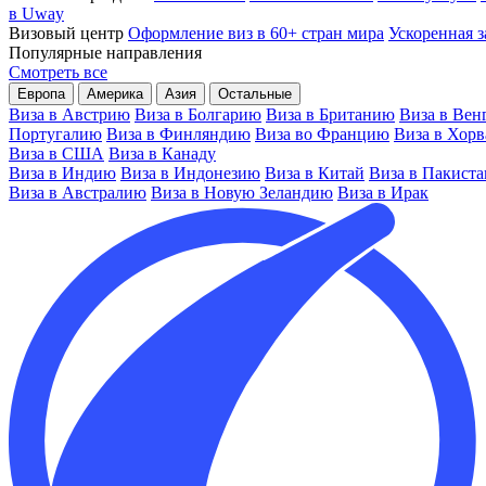
в Uway
Визовый центр
Оформление виз в 60+ стран мира
Ускоренная з
Популярные направления
Смотреть все
Европа
Америка
Азия
Остальные
Виза в Австрию
Виза в Болгарию
Виза в Британию
Виза в Вен
Португалию
Виза в Финляндию
Виза во Францию
Виза в Хор
Виза в США
Виза в Канаду
Виза в Индию
Виза в Индонезию
Виза в Китай
Виза в Пакиста
Виза в Австралию
Виза в Новую Зеландию
Виза в Ирак