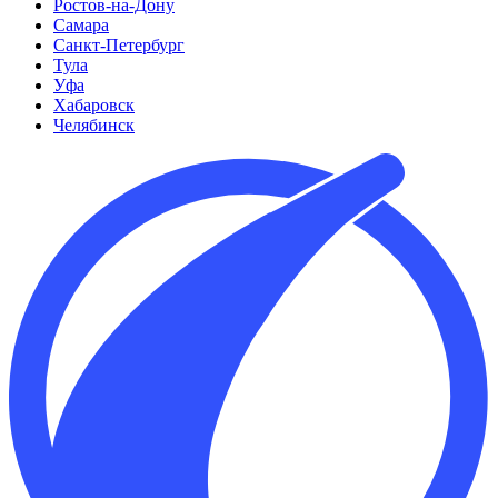
Ростов-на-Дону
Самара
Санкт-Петербург
Тула
Уфа
Хабаровск
Челябинск