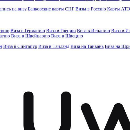
апись на визу
Банковские карты СНГ
Визы в Россию
Карты АТ
грию
Виза в Германию
Виза в Грецию
Виза в Испанию
Виза в И
ватию
Виза в Швейцарию
Виза в Швецию
н
Виза в Сингапур
Виза в Таиланд
Виза на Тайвань
Виза на Шр