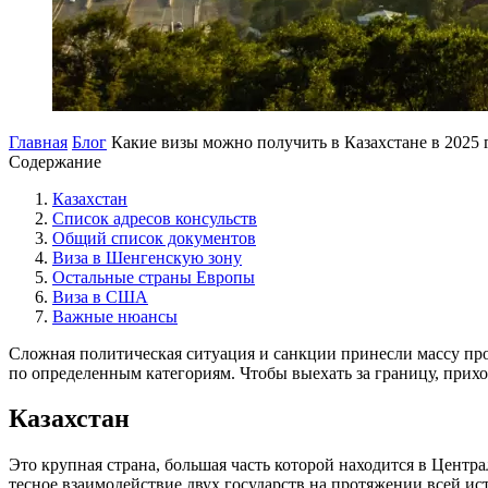
Главная
Блог
Какие визы можно получить в Казахстане в 2025 
Содержание
Казахстан
Список адресов консульств
Общий список документов
Виза в Шенгенскую зону
Остальные страны Европы
Виза в США
Важные нюансы
Сложная политическая ситуация и санкции принесли массу про
по определенным категориям. Чтобы выехать за границу, прихо
Казахстан
Это крупная страна, большая часть которой находится в Центр
тесное взаимодействие двух государств на протяжении всей ис