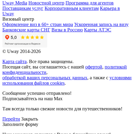
Uway Media
Новостной центр
Программа для агентов
Поставщикам услуг
Корпоративным клиентам
Карьера в
Uway
Визовый центр
Оформление виз в 60+ стран мира
Ускоренная запись на визу
Банковские карты СНГ
Визы в Россию
Карты АТЭС
© Uway 2014-2026
Карта сайта
. Все права защищены.
Посещая сайт, вы соглашаетесь с нашей
офертой
,
политикой
конфиденциальности
,
обработкой ваших персональных данных
, а также с
условиями
использования файлов cookies
.
Сообщение успешно отправлено!
Подписывайтесь на наш Max
Там всегда только свежие новости для путешественников!
Перейти
Закрыть
Заполните форму