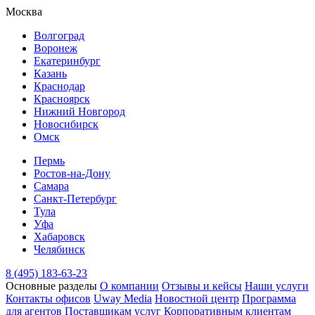
Москва
Волгоград
Воронеж
Екатеринбург
Казань
Краснодар
Красноярск
Нижний Новгород
Новосибирск
Омск
Пермь
Ростов-на-Дону
Самара
Санкт-Петербург
Тула
Уфа
Хабаровск
Челябинск
8 (495) 183-63-23
Основные разделы
О компании
Отзывы и кейсы
Наши услуги
Контакты офисов
Uway Media
Новостной центр
Программа
для агентов
Поставщикам услуг
Корпоративным клиентам