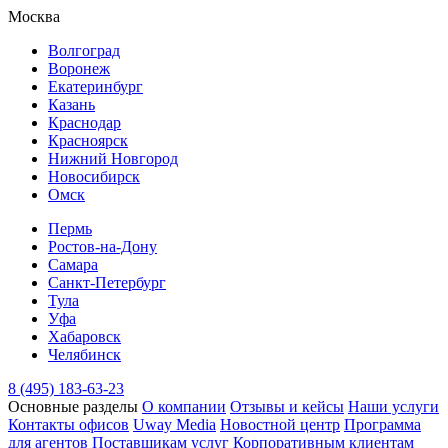
Москва
Волгоград
Воронеж
Екатеринбург
Казань
Краснодар
Красноярск
Нижний Новгород
Новосибирск
Омск
Пермь
Ростов-на-Дону
Самара
Санкт-Петербург
Тула
Уфа
Хабаровск
Челябинск
8 (495) 183-63-23
Основные разделы
О компании
Отзывы и кейсы
Наши услуги
Контакты офисов
Uway Media
Новостной центр
Программа
для агентов
Поставщикам услуг
Корпоративным клиентам