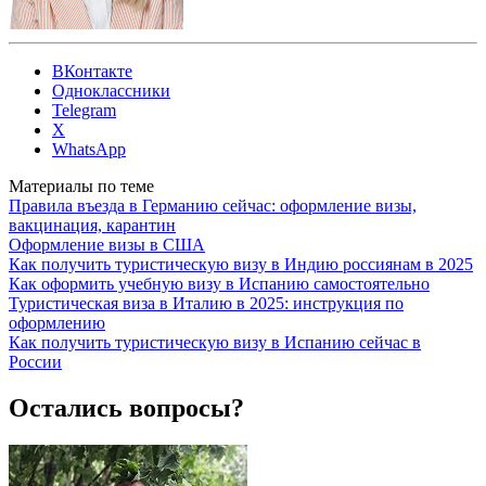
ВКонтакте
Одноклассники
Telegram
X
WhatsApp
Материалы по теме
Правила въезда в Германию сейчас: оформление визы,
вакцинация, карантин
Оформление визы в США
Как получить туристическую визу в Индию россиянам в 2025
Как оформить учебную визу в Испанию самостоятельно
Туристическая виза в Италию в 2025: инструкция по
оформлению
Как получить туристическую визу в Испанию сейчас в
России
Остались вопросы?