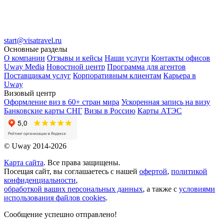
start@visatravel.ru
Основные разделы
О компании
Отзывы и кейсы
Наши услуги
Контакты офисов
Uway Media
Новостной центр
Программа для агентов
Поставщикам услуг
Корпоративным клиентам
Карьера в
Uway
Визовый центр
Оформление виз в 60+ стран мира
Ускоренная запись на визу
Банковские карты СНГ
Визы в Россию
Карты АТЭС
© Uway 2014-2026
Карта сайта
. Все права защищены.
Посещая сайт, вы соглашаетесь с нашей
офертой
,
политикой
конфиденциальности
,
обработкой ваших персональных данных
, а также с
условиями
использования файлов cookies
.
Сообщение успешно отправлено!