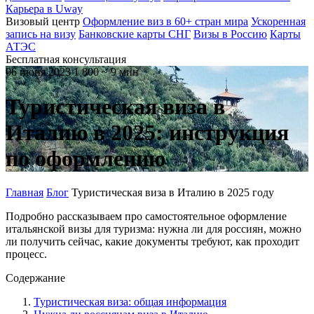
Карьера в Uway
Визовый центр
Оформление виз в 60+ стран мира
Ускоренная
запись на визу
Банковские карты СНГ
Визы в Россию
Карты
АТЭС
Бесплатная консультация
06 июня 2023
1 800
~ 9 мин
Туристическая виза в
Италию в 2025: инструкция
по оформлению
Главная
Блог
Туристическая виза в Италию в 2025 году
Подробно рассказываем про самостоятельное оформление
итальянской визы для туризма: нужна ли для россиян, можно
ли получить сейчас, какие документы требуют, как проходит
процесс.
Содержание
Туристическая виза: общая информация