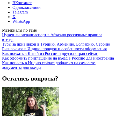
ВКонтакте
Одноклассники
Telegram
X
WhatsApp
Материалы по теме
Нужен ли загранпаспорт в Абхазию россиянам: правила
въезда
Туры за прививкой в Турцию, Армению, Болгарию, Сербию
Бизнес-виза в Индию: порядок и особенности оформления
Как поехать в Китай из России и других стран сейчас
Как оформить приглашение на въезд в Россию для иностранца
Как попасть в Индию сейчас: добраться на самолете,
документы для въезда
Остались вопросы?