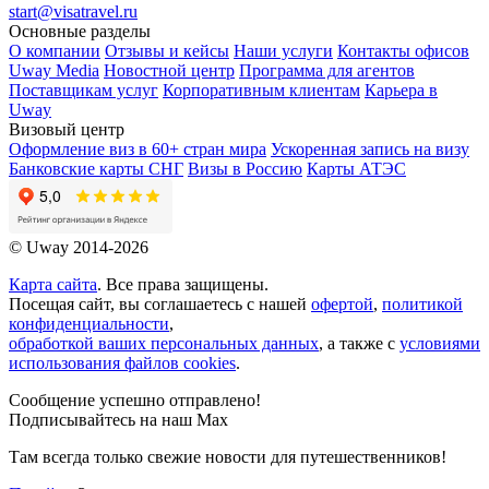
start@visatravel.ru
Основные разделы
О компании
Отзывы и кейсы
Наши услуги
Контакты офисов
Uway Media
Новостной центр
Программа для агентов
Поставщикам услуг
Корпоративным клиентам
Карьера в
Uway
Визовый центр
Оформление виз в 60+ стран мира
Ускоренная запись на визу
Банковские карты СНГ
Визы в Россию
Карты АТЭС
© Uway 2014-2026
Карта сайта
. Все права защищены.
Посещая сайт, вы соглашаетесь с нашей
офертой
,
политикой
конфиденциальности
,
обработкой ваших персональных данных
, а также с
условиями
использования файлов cookies
.
Сообщение успешно отправлено!
Подписывайтесь на наш Max
Там всегда только свежие новости для путешественников!