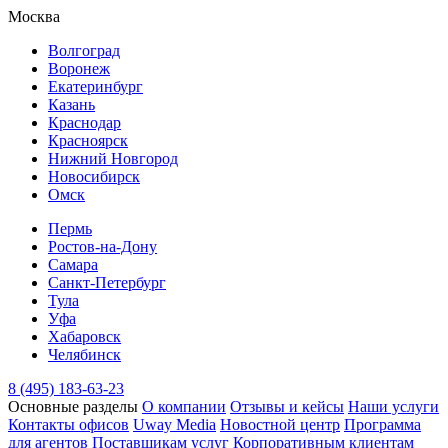
Москва
Волгоград
Воронеж
Екатеринбург
Казань
Краснодар
Красноярск
Нижний Новгород
Новосибирск
Омск
Пермь
Ростов-на-Дону
Самара
Санкт-Петербург
Тула
Уфа
Хабаровск
Челябинск
8 (495) 183-63-23
Основные разделы
О компании
Отзывы и кейсы
Наши услуги
Контакты офисов
Uway Media
Новостной центр
Программа
для агентов
Поставщикам услуг
Корпоративным клиентам