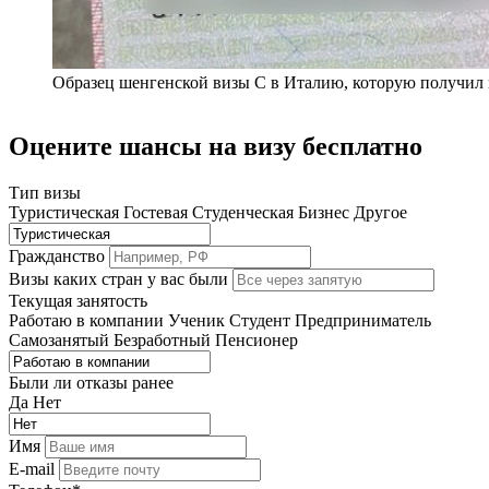
Образец шенгенской визы C в Италию, которую получил 
Оцените шансы на визу бесплатно
Тип визы
Туристическая
Гостевая
Студенческая
Бизнес
Другое
Гражданство
Визы каких стран у вас были
Текущая занятость
Работаю в компании
Ученик
Студент
Предприниматель
Самозанятый
Безработный
Пенсионер
Были ли отказы ранее
Да
Нет
Имя
E-mail