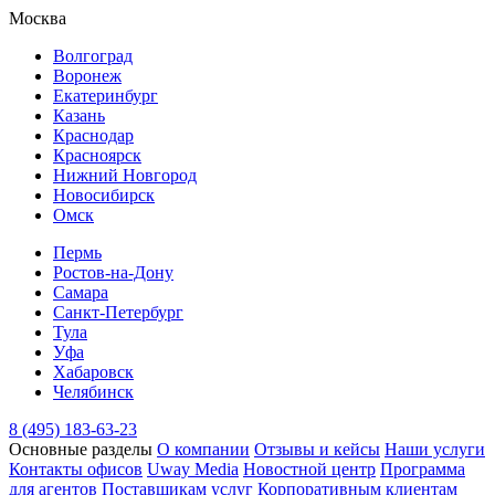
Москва
Волгоград
Воронеж
Екатеринбург
Казань
Краснодар
Красноярск
Нижний Новгород
Новосибирск
Омск
Пермь
Ростов-на-Дону
Самара
Санкт-Петербург
Тула
Уфа
Хабаровск
Челябинск
8 (495) 183-63-23
Основные разделы
О компании
Отзывы и кейсы
Наши услуги
Контакты офисов
Uway Media
Новостной центр
Программа
для агентов
Поставщикам услуг
Корпоративным клиентам