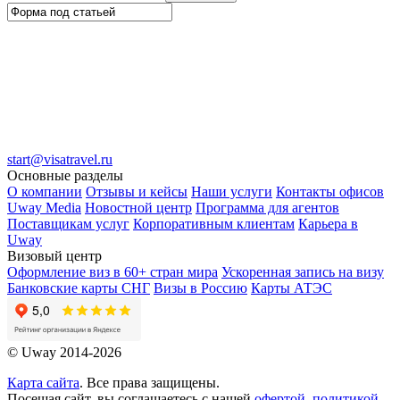
start@visatravel.ru
Основные разделы
О компании
Отзывы и кейсы
Наши услуги
Контакты офисов
Uway Media
Новостной центр
Программа для агентов
Поставщикам услуг
Корпоративным клиентам
Карьера в
Uway
Визовый центр
Оформление виз в 60+ стран мира
Ускоренная запись на визу
Банковские карты СНГ
Визы в Россию
Карты АТЭС
© Uway 2014-2026
Карта сайта
. Все права защищены.
Посещая сайт, вы соглашаетесь с нашей
офертой
,
политикой