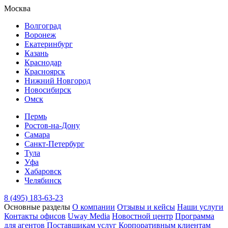
Москва
Волгоград
Воронеж
Екатеринбург
Казань
Краснодар
Красноярск
Нижний Новгород
Новосибирск
Омск
Пермь
Ростов-на-Дону
Самара
Санкт-Петербург
Тула
Уфа
Хабаровск
Челябинск
8 (495) 183-63-23
Основные разделы
О компании
Отзывы и кейсы
Наши услуги
Контакты офисов
Uway Media
Новостной центр
Программа
для агентов
Поставщикам услуг
Корпоративным клиентам