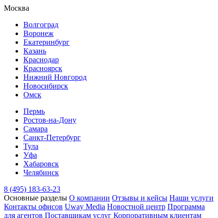
Москва
Волгоград
Воронеж
Екатеринбург
Казань
Краснодар
Красноярск
Нижний Новгород
Новосибирск
Омск
Пермь
Ростов-на-Дону
Самара
Санкт-Петербург
Тула
Уфа
Хабаровск
Челябинск
8 (495) 183-63-23
Основные разделы
О компании
Отзывы и кейсы
Наши услуги
Контакты офисов
Uway Media
Новостной центр
Программа
для агентов
Поставщикам услуг
Корпоративным клиентам