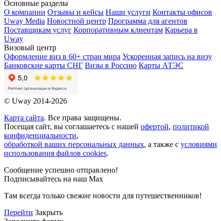
Основные разделы
О компании
Отзывы и кейсы
Наши услуги
Контакты офисов
Uway Media
Новостной центр
Программа для агентов
Поставщикам услуг
Корпоративным клиентам
Карьера в
Uway
Визовый центр
Оформление виз в 60+ стран мира
Ускоренная запись на визу
Банковские карты СНГ
Визы в Россию
Карты АТЭС
© Uway 2014-2026
Карта сайта
. Все права защищены.
Посещая сайт, вы соглашаетесь с нашей
офертой
,
политикой
конфиденциальности
,
обработкой ваших персональных данных
, а также с
условиями
использования файлов cookies
.
Сообщение успешно отправлено!
Подписывайтесь на наш Max
Там всегда только свежие новости для путешественников!
Перейти
Закрыть