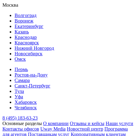
Москва
Волгоград
Воронеж
Екатеринбург
Казань
Краснодар
Красноярск
Нижний Новгород
Новосибирск
Омск
Пермь
Ростов-на-Дону
Самара
Санкт-Петербург
Тула
Уфа
Хабаровск
Челябинск
8 (495) 183-63-23
Основные разделы
О компании
Отзывы и кейсы
Наши услуги
Контакты офисов
Uway Media
Новостной центр
Программа
для агентов
Поставщикам услуг
Корпоративным клиентам