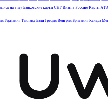
апись на визу
Банковские карты СНГ
Визы в Россию
Карты АТ
ия
Германия
Таиланд
Бали
Греция
Венгрия
Британия
Канада
Ме