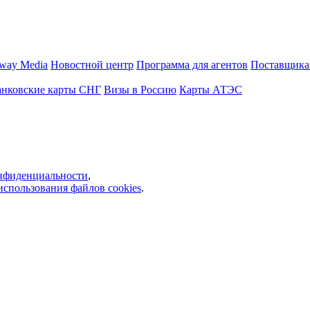
way Media
Новостной центр
Программа для агентов
Поставщика
анковские карты СНГ
Визы в Россию
Карты АТЭС
нфиденциальности
,
использования файлов cookies
.