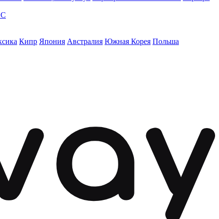
ЭС
ксика
Кипр
Япония
Австралия
Южная Корея
Польша