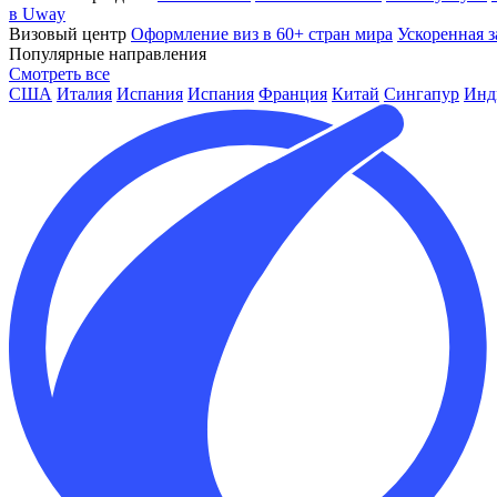
в Uway
Визовый центр
Оформление виз в 60+ стран мира
Ускоренная з
Популярные направления
Смотреть все
США
Италия
Испания
Испания
Франция
Китай
Сингапур
Инд