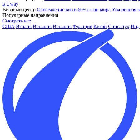
в Uway
Визовый центр
Оформление виз в 60+ стран мира
Ускоренная з
Популярные направления
Смотреть все
США
Италия
Испания
Испания
Франция
Китай
Сингапур
Инд