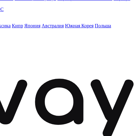
ЭС
ксика
Кипр
Япония
Австралия
Южная Корея
Польша