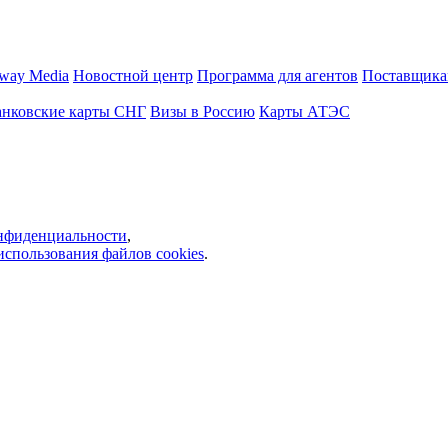
way Media
Новостной центр
Программа для агентов
Поставщика
анковские карты СНГ
Визы в Россию
Карты АТЭС
нфиденциальности
,
использования файлов cookies
.