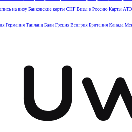
апись на визу
Банковские карты СНГ
Визы в Россию
Карты АТ
ия
Германия
Таиланд
Бали
Греция
Венгрия
Британия
Канада
Ме