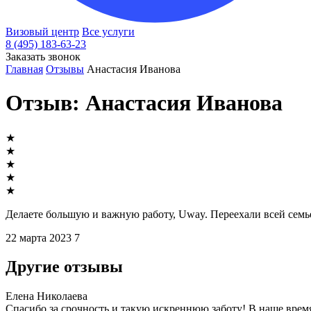
Визовый центр
Все услуги
8 (495) 183-63-23
Заказать звонок
Главная
Отзывы
Анастасия Иванова
Отзыв: Анастасия Иванова
★
★
★
★
★
Делаете большую и важную работу, Uway. Переехали всей семь
22 марта 2023
7
Другие отзывы
Елена Николаева
Спасибо за срочность и такую искреннюю заботу! В наше время 