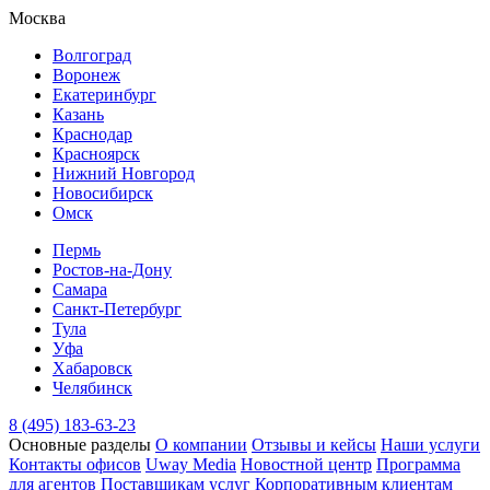
Москва
Волгоград
Воронеж
Екатеринбург
Казань
Краснодар
Красноярск
Нижний Новгород
Новосибирск
Омск
Пермь
Ростов-на-Дону
Самара
Санкт-Петербург
Тула
Уфа
Хабаровск
Челябинск
8 (495) 183-63-23
Основные разделы
О компании
Отзывы и кейсы
Наши услуги
Контакты офисов
Uway Media
Новостной центр
Программа
для агентов
Поставщикам услуг
Корпоративным клиентам