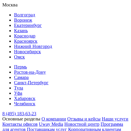
Москва
Волгоград
Воронеж
Екатеринбург
Казань
Краснодар
Красноярск
Нижний Новгород
Новосибирск
Омск
Пермь
Ростов-на-Дону
Самара
Санкт-Петербург
Тула
Уфа
Хабаровск
Челябинск
8 (495) 183-63-23
Основные разделы
О компании
Отзывы и кейсы
Наши услуги
Контакты офисов
Uway Media
Новостной центр
Программа
для агентов
Поставщикам услуг
Корпоративным клиентам