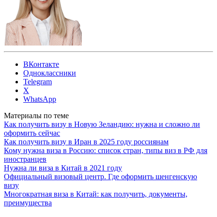
ВКонтакте
Одноклассники
Telegram
X
WhatsApp
Материалы по теме
Как получить визу в Новую Зеландию: нужна и сложно ли
оформить сейчас
Как получить визу в Иран в 2025 году россиянам
Кому нужна виза в Россию: список стран, типы виз в РФ для
иностранцев
Нужна ли виза в Китай в 2021 году
Официальный визовый центр. Где оформить шенгенскую
визу
Многократная виза в Китай: как получить, документы,
преимущества