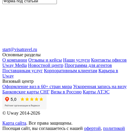
start@visatravel.ru
Основные разделы
О компании
Отзывы и кейсы
Наши услуги
Контакты офисов
Uway Media
Новостной центр
Программа для агентов
Поставщикам услуг
Корпоративным клиентам
Карьера в
Uway
Визовый центр
Оформление виз в 60+ стран мира
Ускоренная запись на визу
Банковские карты СНГ
Визы в Россию
Карты АТЭС
© Uway 2014-2026
Карта сайта
. Все права защищены.
Посещая сайт, вы соглашаетесь с нашей
офертой
,
политикой