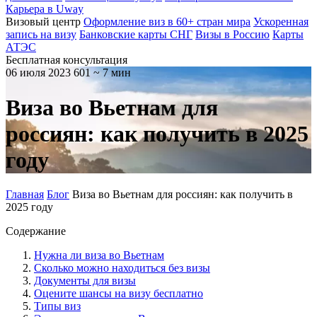
Карьера в Uway
Визовый центр
Оформление виз в 60+ стран мира
Ускоренная
запись на визу
Банковские карты СНГ
Визы в Россию
Карты
АТЭС
Бесплатная консультация
06 июля 2023
601
~ 7 мин
Виза во Вьетнам для
россиян: как получить в 2025
году
Главная
Блог
Виза во Вьетнам для россиян: как получить в
2025 году
Содержание
Нужна ли виза во Вьетнам
Сколько можно находиться без визы
Документы для визы
Оцените шансы на визу бесплатно
Типы виз