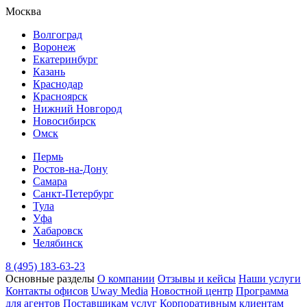
Москва
Волгоград
Воронеж
Екатеринбург
Казань
Краснодар
Красноярск
Нижний Новгород
Новосибирск
Омск
Пермь
Ростов-на-Дону
Самара
Санкт-Петербург
Тула
Уфа
Хабаровск
Челябинск
8 (495) 183-63-23
Основные разделы
О компании
Отзывы и кейсы
Наши услуги
Контакты офисов
Uway Media
Новостной центр
Программа
для агентов
Поставщикам услуг
Корпоративным клиентам