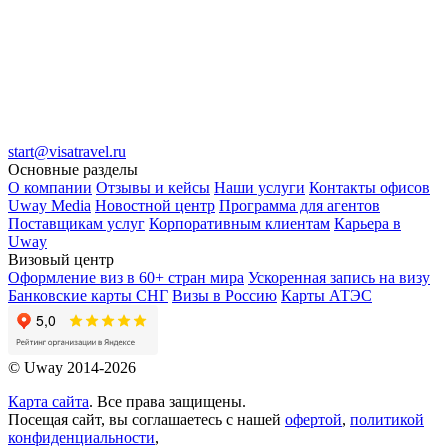
start@visatravel.ru
Основные разделы
О компании
Отзывы и кейсы
Наши услуги
Контакты офисов
Uway Media
Новостной центр
Программа для агентов
Поставщикам услуг
Корпоративным клиентам
Карьера в
Uway
Визовый центр
Оформление виз в 60+ стран мира
Ускоренная запись на визу
Банковские карты СНГ
Визы в Россию
Карты АТЭС
© Uway 2014-2026
Карта сайта
. Все права защищены.
Посещая сайт, вы соглашаетесь с нашей
офертой
,
политикой
конфиденциальности
,