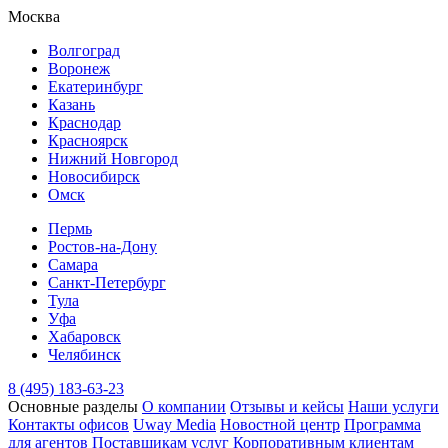
Москва
Волгоград
Воронеж
Екатеринбург
Казань
Краснодар
Красноярск
Нижний Новгород
Новосибирск
Омск
Пермь
Ростов-на-Дону
Самара
Санкт-Петербург
Тула
Уфа
Хабаровск
Челябинск
8 (495) 183-63-23
Основные разделы
О компании
Отзывы и кейсы
Наши услуги
Контакты офисов
Uway Media
Новостной центр
Программа
для агентов
Поставщикам услуг
Корпоративным клиентам