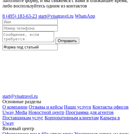
Заполните форму, и мы свяжемся с вами в ближайшее время,
либо воспользуйтесь одним из контактов
8 (495) 183-63-23
start@visatravel.ru
WhatsApp
Отправить
start@visatravel.ru
Основные разделы
О компании
Отзывы и кейсы
Наши услуги
Контакты офисов
Uway Media
Новостной центр
Программа для агентов
Поставщикам услуг
Корпоративным клиентам
Карьера в
Uway
Визовый центр
Оформление виз в 60+ стран мира
Ускоренная запись на визу