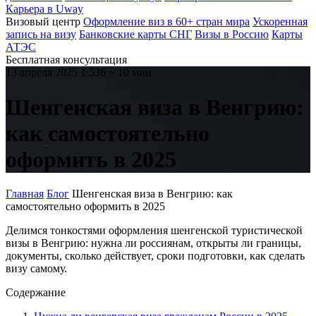
Карьера в Uway
Визовый центр
Оформление виз в 60+ стран мира
Ускоренная
запись на визу
Банковские карты СНГ
Визы в Россию
Карты
АТЭС
Бесплатная консультация
13 апреля 2025
1 536
~ 10 мин
Шенгенская виза в Венгрию:
как самостоятельно
оформить в 2025
Главная
Блог
Шенгенская виза в Венгрию: как
самостоятельно оформить в 2025
Делимся тонкостями оформления шенгенской туристической
визы в Венгрию: нужна ли россиянам, открыты ли границы,
документы, сколько действует, сроки подготовки, как сделать
визу самому.
Содержание