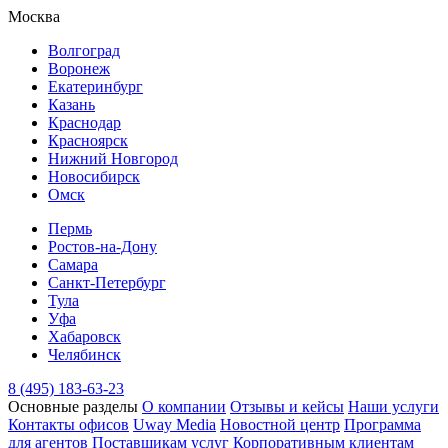
Москва
Волгоград
Воронеж
Екатеринбург
Казань
Краснодар
Красноярск
Нижний Новгород
Новосибирск
Омск
Пермь
Ростов-на-Дону
Самара
Санкт-Петербург
Тула
Уфа
Хабаровск
Челябинск
8 (495) 183-63-23
Основные разделы
О компании
Отзывы и кейсы
Наши услуги
Контакты офисов
Uway Media
Новостной центр
Программа
для агентов
Поставщикам услуг
Корпоративным клиентам