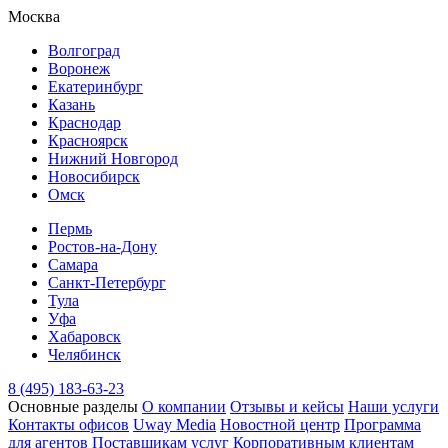
Москва
Волгоград
Воронеж
Екатеринбург
Казань
Краснодар
Красноярск
Нижний Новгород
Новосибирск
Омск
Пермь
Ростов-на-Дону
Самара
Санкт-Петербург
Тула
Уфа
Хабаровск
Челябинск
8 (495) 183-63-23
Основные разделы
О компании
Отзывы и кейсы
Наши услуги
Контакты офисов
Uway Media
Новостной центр
Программа
для агентов
Поставщикам услуг
Корпоративным клиентам