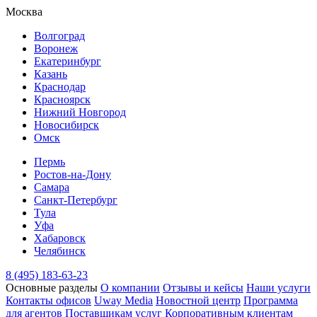
Москва
Волгоград
Воронеж
Екатеринбург
Казань
Краснодар
Красноярск
Нижний Новгород
Новосибирск
Омск
Пермь
Ростов-на-Дону
Самара
Санкт-Петербург
Тула
Уфа
Хабаровск
Челябинск
8 (495) 183-63-23
Основные разделы
О компании
Отзывы и кейсы
Наши услуги
Контакты офисов
Uway Media
Новостной центр
Программа
для агентов
Поставщикам услуг
Корпоративным клиентам