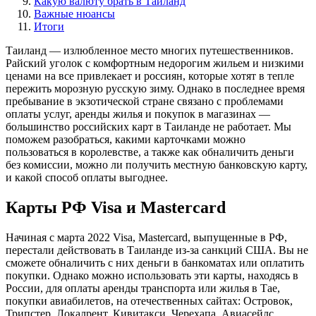
Какую валюту брать в Таиланд
Важные нюансы
Итоги
Таиланд — излюбленное место многих путешественников.
Райский уголок с комфортным недорогим жильем и низкими
ценами на все привлекает и россиян, которые хотят в тепле
пережить морозную русскую зиму. Однако в последнее время
пребывание в экзотической стране связано с проблемами
оплаты услуг, аренды жилья и покупок в магазинах —
большинство российских карт в Таиланде не работает. Мы
поможем разобраться, какими карточками можно
пользоваться в королевстве, а также как обналичить деньги
без комиссии, можно ли получить местную банковскую карту,
и какой способ оплаты выгоднее.
Карты РФ Visa и Mastercard
Начиная с марта 2022 Visa, Mastercard, выпущенные в РФ,
перестали действовать в Таиланде из-за санкций США. Вы не
сможете обналичить с них деньги в банкоматах или оплатить
покупки. Однако можно использовать эти карты, находясь в
России, для оплаты аренды транспорта или жилья в Тае,
покупки авиабилетов, на отечественных сайтах: Островок,
Трипстер, Локалрент, Кивитакси, Черехапа, Авиасейлс.