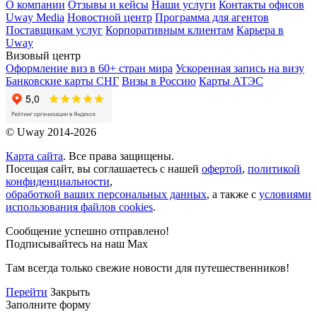
О компании
Отзывы и кейсы
Наши услуги
Контакты офисов
Uway Media
Новостной центр
Программа для агентов
Поставщикам услуг
Корпоративным клиентам
Карьера в
Uway
Визовый центр
Оформление виз в 60+ стран мира
Ускоренная запись на визу
Банковские карты СНГ
Визы в Россию
Карты АТЭС
© Uway 2014-2026
Карта сайта
. Все права защищены.
Посещая сайт, вы соглашаетесь с нашей
офертой
,
политикой
конфиденциальности
,
обработкой ваших персональных данных
, а также с
условиями
использования файлов cookies
.
Сообщение успешно отправлено!
Подписывайтесь на наш Max
Там всегда только свежие новости для путешественников!
Перейти
Закрыть
Заполните форму